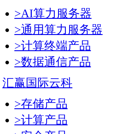
>AI算力服务器
>通用算力服务器
>计算终端产品
>数据通信产品
汇赢国际云科
>存储产品
>计算产品