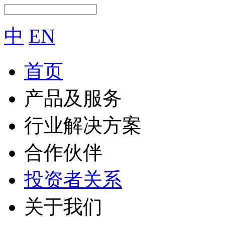
中
EN
首页
产品及服务
行业解决方案
合作伙伴
投资者关系
关于我们