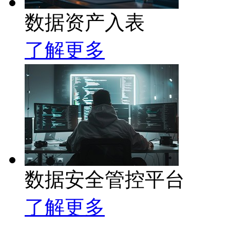
数据资产入表
了解更多
数据安全管控平台
了解更多