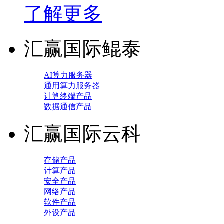
了解更多
汇赢国际鲲泰
AI算力服务器
通用算力服务器
计算终端产品
数据通信产品
汇赢国际云科
存储产品
计算产品
安全产品
网络产品
软件产品
外设产品