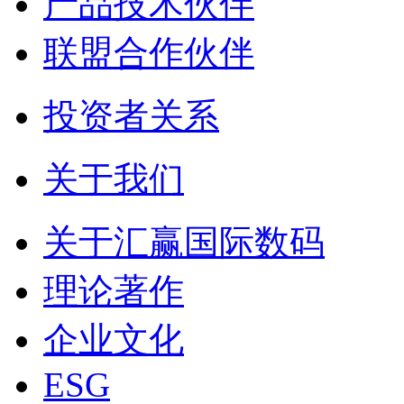
产品技术伙伴
联盟合作伙伴
投资者关系
关于我们
关于汇赢国际数码
理论著作
企业文化
ESG