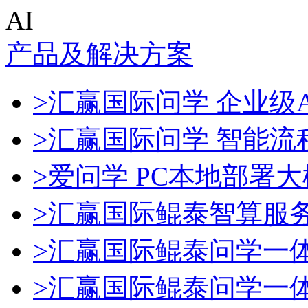
AI
产品及解决方案
>汇赢国际问学 企业级A
>汇赢国际问学 智能流
>爱问学 PC本地部署
>汇赢国际鲲泰智算服
>汇赢国际鲲泰问学一
>汇赢国际鲲泰问学一体机